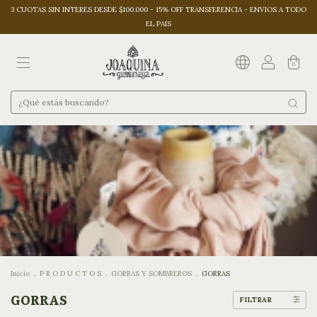
3 CUOTAS SIN INTERES DESDE $100.000 - 15% OFF TRANSFERENCIA - ENVIOS A TODO
EL PAIS
0
Inicio
.
P R O D U C T O S
.
GORRAS Y SOMBREROS
.
GORRAS
GORRAS
FILTRAR