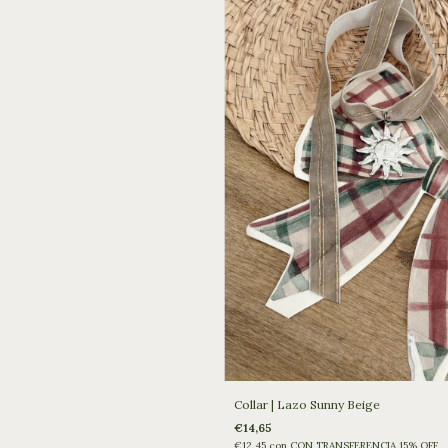
Collar | Lazo Sunny Beige
€14,65
€12,45
con
CON TRANSFERENCIA 15% OFF