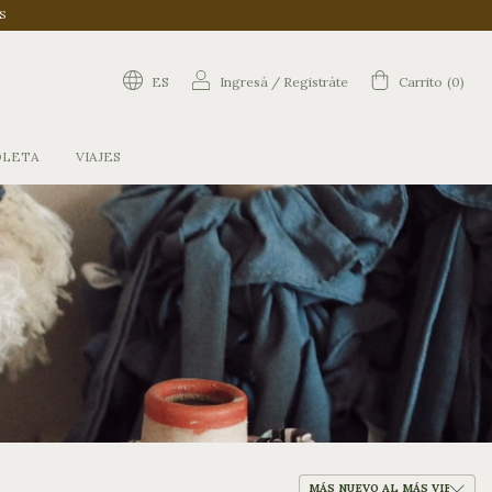
S
ES
Ingresá
/
Registráte
Carrito
(
0
)
OLETA
VIAJES