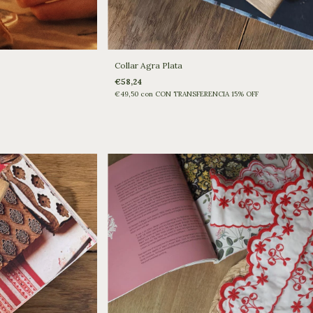
Collar Agra Plata
€58,24
€49,50
con
CON TRANSFERENCIA 15% OFF