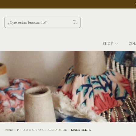
SHOP
COL
Inicio
.
P R O D U C T O S
.
ACCESORIOS
.
LINEA FIESTA