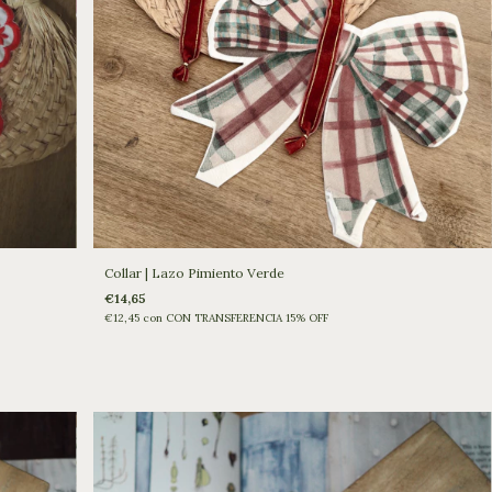
Collar | Lazo Pimiento Verde
€14,65
€12,45
con
CON TRANSFERENCIA 15% OFF