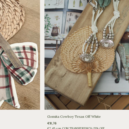
Gomita Cowboy Texas Off White
€8,76
€7,45
con
CON TRANSFERENCIA 15% OFF