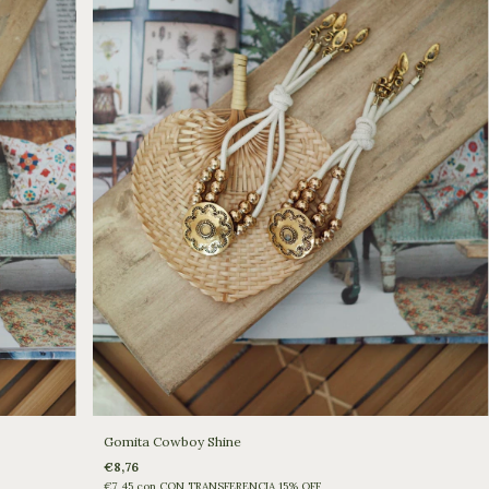
Gomita Cowboy Shine
€8,76
€7,45
con
CON TRANSFERENCIA 15% OFF