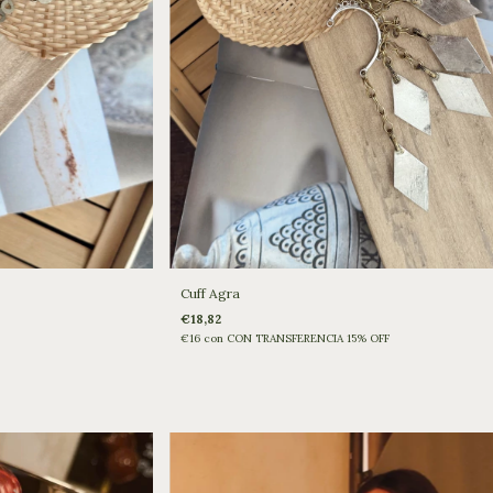
Cuff Agra
€18,82
€16
con
CON TRANSFERENCIA 15% OFF