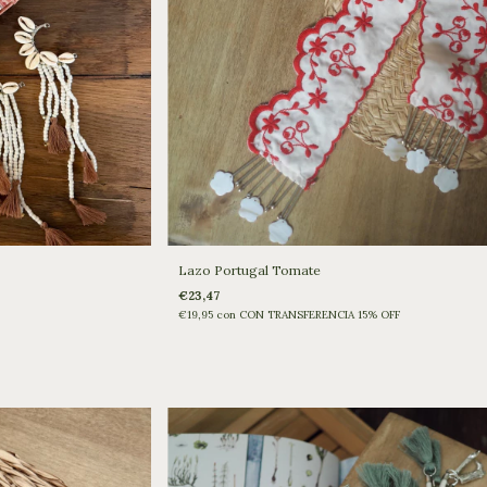
Lazo Portugal Tomate
€23,47
€19,95
con
CON TRANSFERENCIA 15% OFF