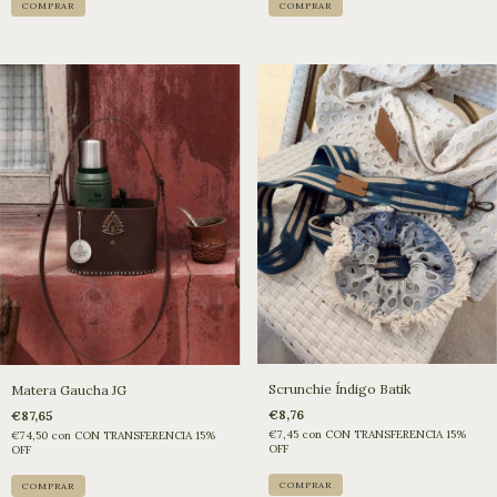
Scrunchie Índigo Batik
Matera Gaucha JG
€8,76
€87,65
€7,45
con
CON TRANSFERENCIA 15%
€74,50
con
CON TRANSFERENCIA 15%
OFF
OFF