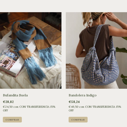
Bufandita Suela
Bandolera Indigo
€28,82
€58,24
€24,50
con
CON TRANSFERENCIA 15%
€49,50
con
CON TRANSFERENCIA 15%
OFF
OFF