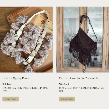
Correa Gypsy Rosse
Cartera Coachella Chocolate
€34,71
€117,06
€29,50
con
CON TRANSFERENCIA 15%
€99,50
con
CON TRANSFERENCIA 15%
OFF
OFF