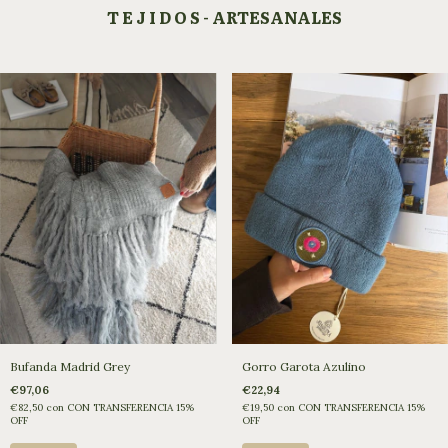
T E J I D O S - ARTESANALES
Gorro Garota Azulino
Bufanda Madrid Grey
€22,94
€97,06
€19,50
con
CON TRANSFERENCIA 15%
€82,50
con
CON TRANSFERENCIA 15%
OFF
OFF