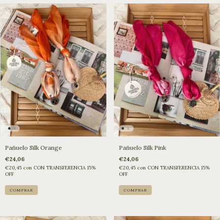
Pañuelo Silk Pink
Pañuelo Silk Orange
€24,06
€24,06
€20,45
con
CON TRANSFERENCIA 15%
€20,45
con
CON TRANSFERENCIA 15%
OFF
OFF