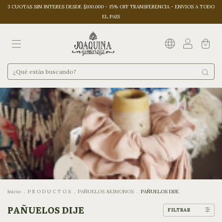
3 CUOTAS SIN INTERES DESDE $100.000 - 15% OFF TRANSFERENCIA - ENVIOS A TODO
EL PAIS
0
Inicio
.
P R O D U C T O S
.
PAÑUELOS &KIMONOS
.
PAÑUELOS DIJE
PAÑUELOS DIJE
FILTRAR