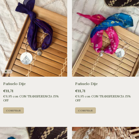
Pañuelo Dije
Pañuelo Dije
€11,71
€11,71
€9,95
con
CON TRANSFERENCIA 15%
€9,95
con
CON TRANSFERENCIA 15%
OFF
OFF