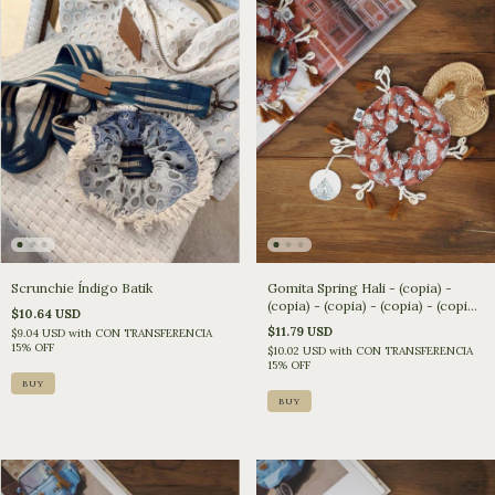
Scrunchie Índigo Batik
Gomita Spring Hali - (copia) -
(copia) - (copia) - (copia) - (copia)
$10.64 USD
- (copia) - (copia)
$11.79 USD
$9.04 USD
with
CON TRANSFERENCIA
15% OFF
$10.02 USD
with
CON TRANSFERENCIA
15% OFF