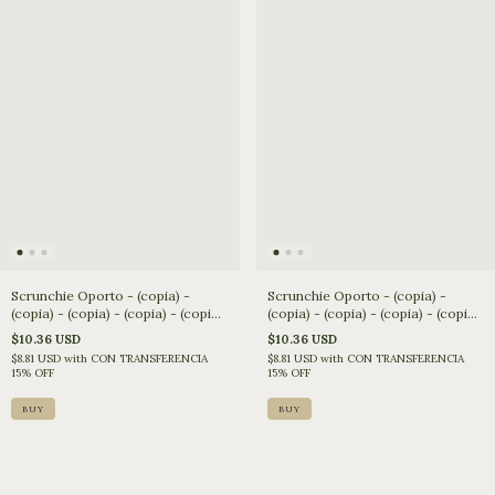
Scrunchie Oporto - (copia) -
Scrunchie Oporto - (copia) -
(copia) - (copia) - (copia) - (copia)
(copia) - (copia) - (copia) - (copia)
- (copia) - (copia)
- (copia)
$10.36 USD
$10.36 USD
$8.81 USD
with
CON TRANSFERENCIA
$8.81 USD
with
CON TRANSFERENCIA
15% OFF
15% OFF