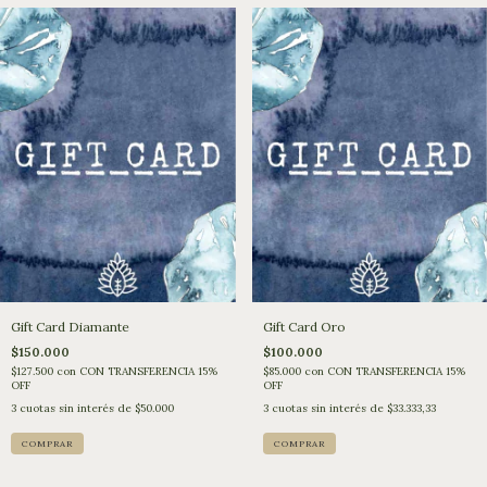
Gift Card Diamante
Gift Card Oro
$150.000
$100.000
$127.500
con
CON TRANSFERENCIA 15%
$85.000
con
CON TRANSFERENCIA 15%
OFF
OFF
3
cuotas sin interés de
$50.000
3
cuotas sin interés de
$33.333,33