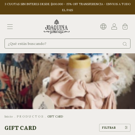
3 CUOTAS SIN INTERES DESDE $100.000 - 15% OFF TRANSFERENCIA - ENVIOS A TODO
EL PAIS
0
Inicio
.
P R O D U C T O S
.
GIFT CARD
GIFT CARD
FILTRAR