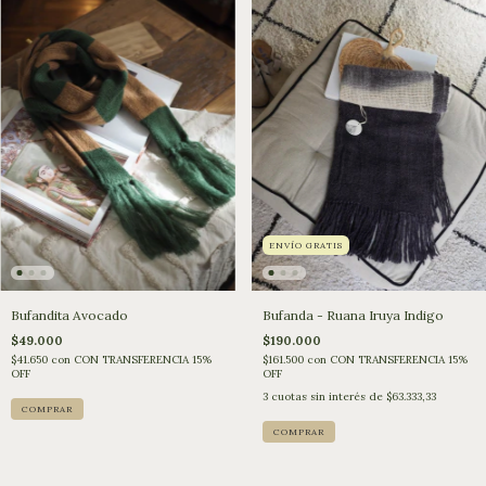
ENVÍO GRATIS
Bufandita Avocado
Bufanda - Ruana Iruya Indigo
$49.000
$190.000
$41.650
con
CON TRANSFERENCIA 15%
$161.500
con
CON TRANSFERENCIA 15%
OFF
OFF
3
cuotas sin interés de
$63.333,33