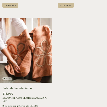
Bufanda Jacinta Rossè
$75.000
$63.750
con
CON TRANSFERENCIA 15%
OFF
2
cuotas sin interés de
$37.500