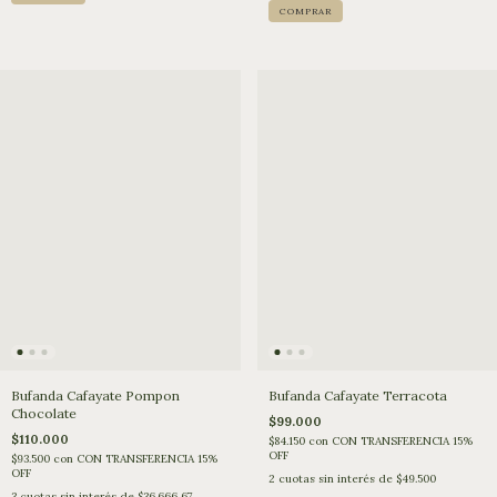
Bufanda Cafayate Terracota
Bufanda Cafayate Pompon
Chocolate
$99.000
$110.000
$84.150
con
CON TRANSFERENCIA 15%
OFF
$93.500
con
CON TRANSFERENCIA 15%
OFF
2
cuotas sin interés de
$49.500
3
cuotas sin interés de
$36.666,67