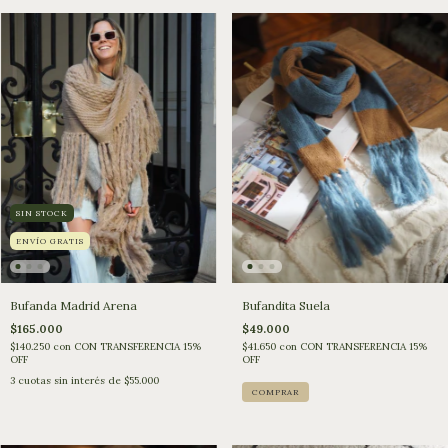
SIN STOCK
ENVÍO GRATIS
Bufandita Suela
Bufanda Madrid Arena
$49.000
$165.000
$41.650
con
CON TRANSFERENCIA 15%
$140.250
con
CON TRANSFERENCIA 15%
OFF
OFF
3
cuotas sin interés de
$55.000