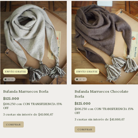
ENVÍO GRATIS
ENVÍO GRATIS
Bufanda Marruecos Borla
Bufanda Marruecos Chocolate
Borla
$125.000
$125.000
$106.250
con
CON TRANSFERENCIA 15%
OFF
$106.250
con
CON TRANSFERENCIA 15%
OFF
3
cuotas sin interés de
$41.666,67
3
cuotas sin interés de
$41.666,67