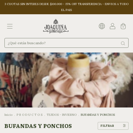
3 CUOTAS SIN INTERES DESDE $100.000 - 15% OFF TRANSFERENCIA - ENVIOS A TODO
EL PAIS
0
Inicio
.
P R O D U C T O S
.
TEJIDOS - INVIERNO
.
BUFANDAS Y PONCHOS
BUFANDAS Y PONCHOS
FILTRAR