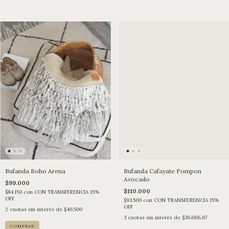
Bufanda Cafayate Pompon
Bufanda Boho Arena
Avocado
$99.000
$110.000
$84.150
con
CON TRANSFERENCIA 15%
OFF
$93.500
con
CON TRANSFERENCIA 15%
OFF
2
cuotas sin interés de
$49.500
3
cuotas sin interés de
$36.666,67