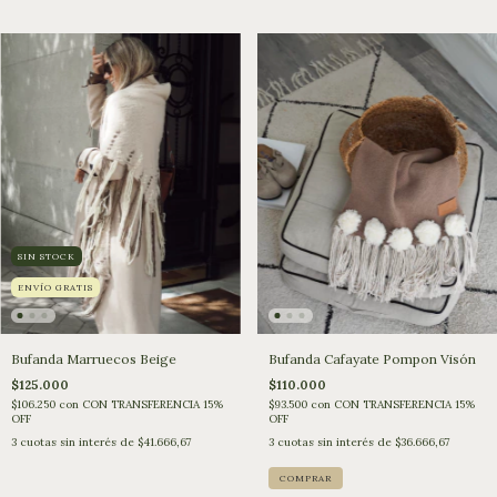
SIN STOCK
ENVÍO GRATIS
Bufanda Marruecos Beige
Bufanda Cafayate Pompon Visón
$125.000
$110.000
$106.250
con
CON TRANSFERENCIA 15%
$93.500
con
CON TRANSFERENCIA 15%
OFF
OFF
3
cuotas sin interés de
$41.666,67
3
cuotas sin interés de
$36.666,67