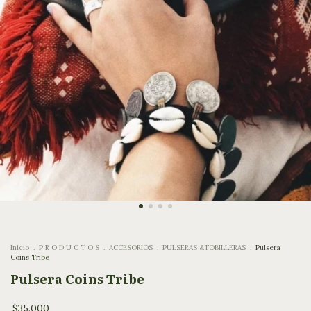
Inicio
.
P R O D U C T O S
.
ACCESORIOS
.
PULSERAS &TOBILLERAS
.
Pulsera
Coins Tribe
Pulsera Coins Tribe
$35.000