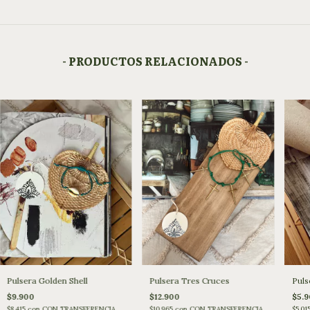
- PRODUCTOS RELACIONADOS -
Pulsera Golden Shell
Pulsera Tres Cruces
Puls
$9.900
$12.900
$5.
$8.415
con
CON TRANSFERENCIA
$10.965
con
CON TRANSFERENCIA
$5.01